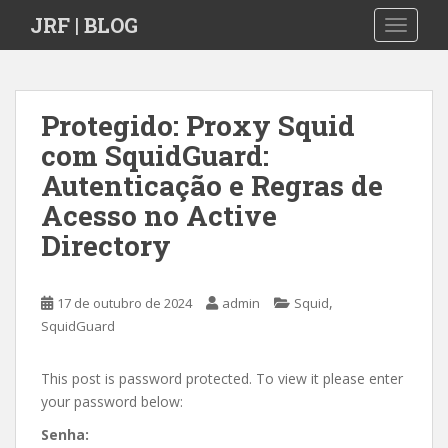
S
JRF | BLOG
TOGGLE
k
i
p
t
Protegido: Proxy Squid
o
com SquidGuard:
m
a
Autenticação e Regras de
i
Acesso no Active
n
Directory
c
o
n
,
17 de outubro de 2024
admin
Squid
t
SquidGuard
e
n
t
This post is password protected. To view it please enter
your password below:
Senha: