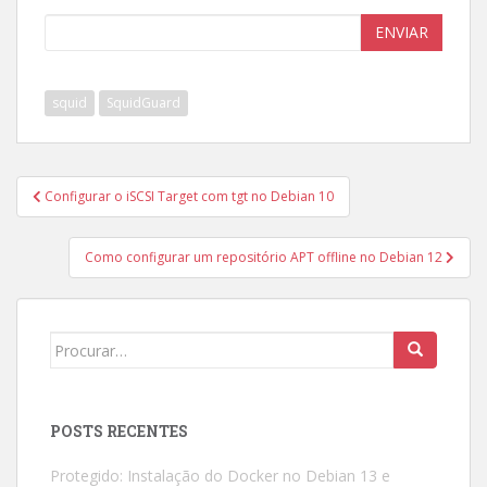
ENVIAR
squid
SquidGuard
Navegação
Configurar o iSCSI Target com tgt no Debian 10
de
Post
Como configurar um repositório APT offline no Debian 12
Search
for:
POSTS RECENTES
Protegido: Instalação do Docker no Debian 13 e