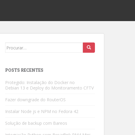
Search
for:
POSTS RECENTES
Protegido: Instalação do Docker no
Debian 13 e Deploy do Monitoramento CFTV
Fazer downgrade do RouterOS
Instalar Node js e NPM no Fedora 42
Solução de backup com Bareos
Integração Python com Broadlink RM4 Mini