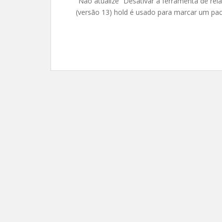
“Não atualize” Desativar a ferramenta de re
(versão 13) hold é usado para marcar um pac