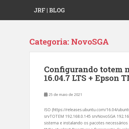
S
JRF | BLOG
k
i
p
t
o
Categoria:
NovoSGA
m
a
i
n
Configurando totem
c
16.04.7 LTS + Epson 
o
n
t
25 de maio de 2021
e
n
t
ISO (https://releases.ubuntu.com/16.04/ubu
srvTOTEM 192.168.0.145 srvNovoSGA 192.168.
sistema e instalando os pacotes necessário