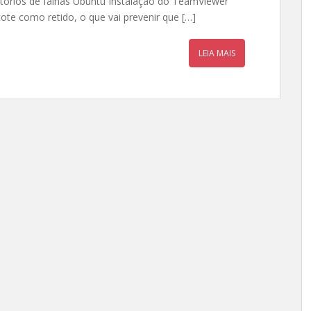
latórios de falhas Ubuntu Instalação do TeamViewer
ote como retido, o que vai prevenir que […]
LEIA MAIS