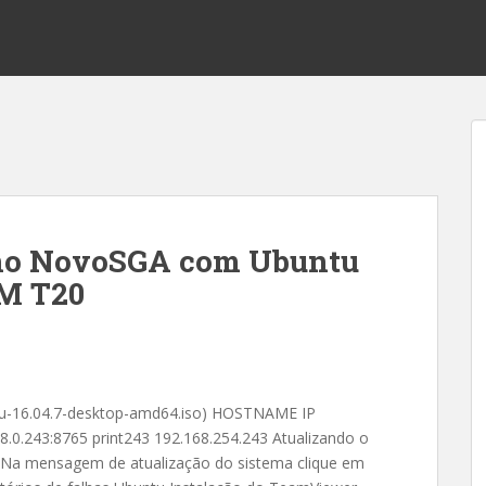
 no NovoSGA com Ubuntu
TM T20
ntu-16.04.7-desktop-amd64.iso) HOSTNAME IP
0.243:8765 print243 192.168.254.243 Atualizando o
s Na mensagem de atualização do sistema clique em