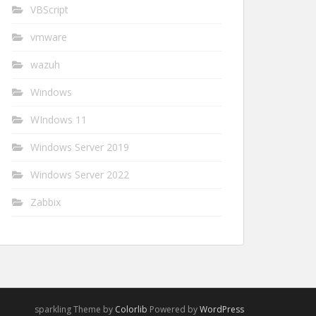
VBScript
vmware
wazuh
Windows
WIndows 11
Windows Server 2019
Windows Server 2022
Zabbix
sparkling Theme by
Colorlib
Powered by
WordPress