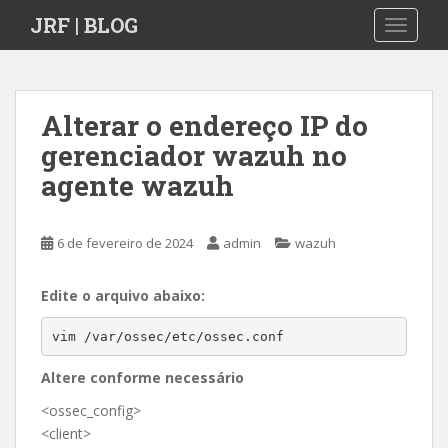
S
JRF | BLOG
TOGGLE
k
i
p
t
Alterar o endereço IP do
o
gerenciador wazuh no
m
a
agente wazuh
i
n
c
6 de fevereiro de 2024
admin
wazuh
o
n
Edite o arquivo abaixo:
t
e
vim /var/ossec/etc/ossec.conf
n
Altere conforme necessário
t
<ossec_config>
<client>