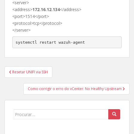
<server>
<address>
172.16.12.134
</address>
<port>1514</port>
<protocol>tcp</protocol>
</server>
systemctl restart wazuh-agent 
Navegação
Resetar UNIFI via SSH
de
Post
Como corrigir o erro do vCenter: No Healthy Upstream
Search
for: