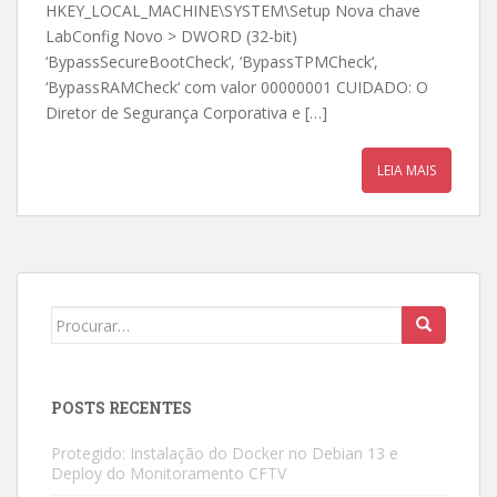
HKEY_LOCAL_MACHINE\SYSTEM\Setup Nova chave
LabConfig Novo > DWORD (32-bit)
‘BypassSecureBootCheck‘, ‘BypassTPMCheck‘,
‘BypassRAMCheck‘ com valor 00000001 CUIDADO: O
Diretor de Segurança Corporativa e […]
LEIA MAIS
Search
for:
POSTS RECENTES
Protegido: Instalação do Docker no Debian 13 e
Deploy do Monitoramento CFTV