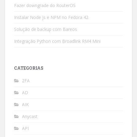
Fazer downgrade do RouterOS
Instalar Node js e NPM no Fedora 42
Solução de backup com Bareos
Integração Python com Broadlink RM4 Mini
CATEGORIAS
2FA
AD
AIK
Anycast
API