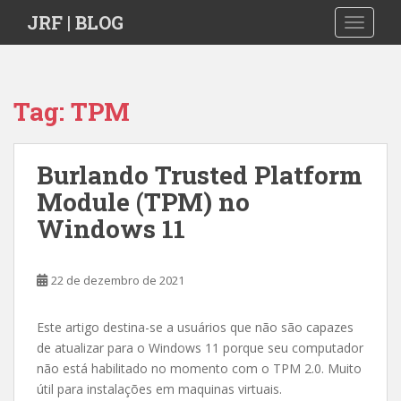
S
JRF | BLOG
TOGGLE
k
i
p
t
Tag:
TPM
o
m
a
Burlando Trusted Platform
i
Module (TPM) no
n
c
Windows 11
o
n
t
22 de dezembro de 2021
e
n
Este artigo destina-se a usuários que não são capazes
t
de atualizar para o Windows 11 porque seu computador
não está habilitado no momento com o TPM 2.0. Muito
útil para instalações em maquinas virtuais.