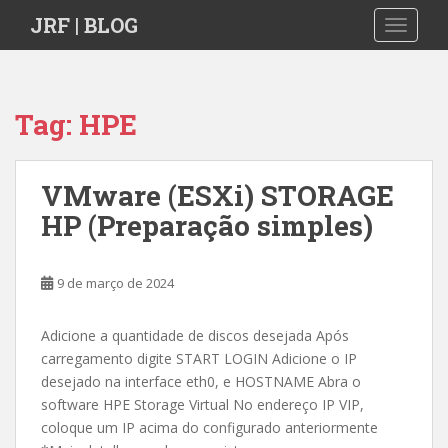
S
JRF | BLOG
TOGGLE
k
i
p
t
Tag:
HPE
o
m
a
VMware (ESXi) STORAGE
i
HP (Preparação simples)
n
c
o
9 de março de 2024
n
t
e
Adicione a quantidade de discos desejada Após
n
carregamento digite START LOGIN Adicione o IP
t
desejado na interface eth0, e HOSTNAME Abra o
software HPE Storage Virtual No endereço IP VIP,
coloque um IP acima do configurado anteriormente