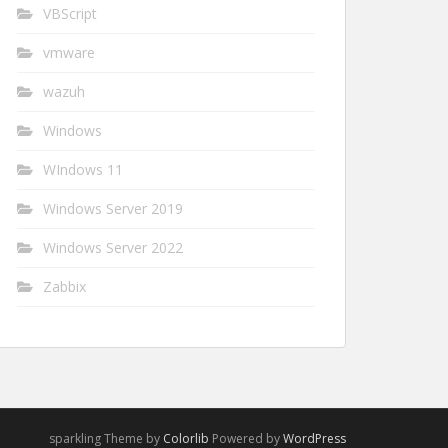
VBScript
vmware
wazuh
Windows
WIndows 11
Windows Server 2019
Windows Server 2022
Zabbix
sparkling Theme by
Colorlib
Powered by
WordPress