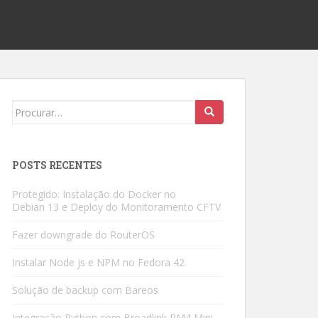
Search
for:
POSTS RECENTES
Protegido: Instalação do Docker no
Debian 13 e Deploy do Monitoramento CFTV
Fazer downgrade do RouterOS
Instalar Node js e NPM no Fedora 42
Solução de backup com Bareos
Integração Python com Broadlink RM4 Mini