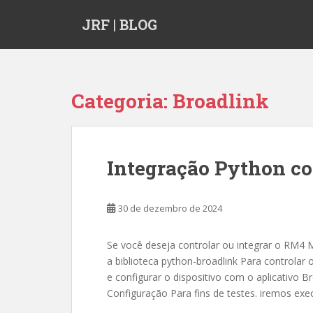
S
JRF | BLOG
k
i
p
t
o
Categoria:
Broadlink
m
a
i
n
Integração Python c
c
o
n
30 de dezembro de 2024
t
e
Se você deseja controlar ou integrar o RM4 
n
a biblioteca python-broadlink Para controlar o
t
e configurar o dispositivo com o aplicativo B
Configuração Para fins de testes. iremos exe