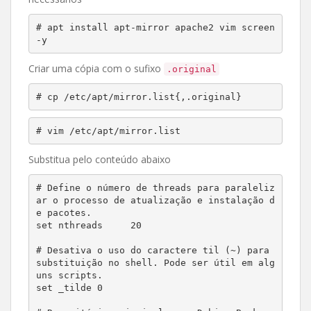
# apt install apt-mirror apache2 vim screen 
-y
Criar uma cópia com o sufixo
.original
# cp /etc/apt/mirror.list{,.original}
# vim /etc/apt/mirror.list
Substitua pelo conteúdo abaixo
# Define o número de threads para paraleliz
ar o processo de atualização e instalação d
e pacotes.

set nthreads     20

# Desativa o uso do caractere til (~) para 
substituição no shell. Pode ser útil em alg
uns scripts.

set _tilde 0
