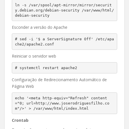
ln -s /var/spool/apt-mirror/mirror/securit
y.debian.org/debian-security /var/www/html/
debian-security
Esconder a versão do Apache
# sed -i '$ a ServerSignature Off' /etc/apa
Reiniciar o servidor web
# systemctl restart apache2
Configuração de Redirecionamento Automático de
Página Web
echo '<meta http-equiv="Refresh" content
="0; url=http://www.joserodriguesfilho.co
Crontab