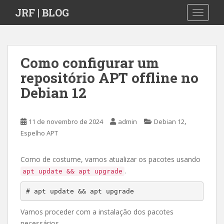
S
JRF | BLOG
TOGGLE
k
i
p
t
Como configurar um
o
repositório APT offline no
m
a
Debian 12
i
n
c
,
11 de novembro de 2024
admin
Debian 12
o
Espelho APT
n
t
Como de costume, vamos atualizar os pacotes usando
e
.
apt update && apt upgrade
n
t
# apt update && apt upgrade
Vamos proceder com a instalação dos pacotes
necessários