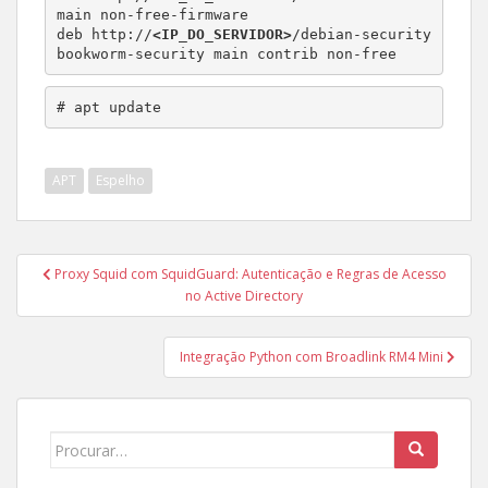
main non-free-firmware

deb http://
<IP_DO_SERVIDOR>
/debian-security 
# apt update
APT
Espelho
Navegação
Proxy Squid com SquidGuard: Autenticação e Regras de Acesso
de
no Active Directory
Post
Integração Python com Broadlink RM4 Mini
Search
for: