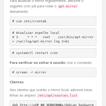
Para atualizar o mirror regularmente, adicione o
seguinte cron job para rodar o
apt-mirror
diariamente:
# vim /etc/crontab
# Atualizar espelho local 

0 3	* * *	root	/usr/bin/apt-mirror 
> /var/log/apt-mirror.log 2>&1
# systemctl restart cron
Para verificar ou voltar à sessão:
Use o comando:
# screen -r mirror
Clientes
Nos clientes que usarão o mirror local, adicione estas
linhas ao arquivo
/etc/apt/sources.list
deb http://
<IP_DO_SERVIDOR>
/debian bookworm 