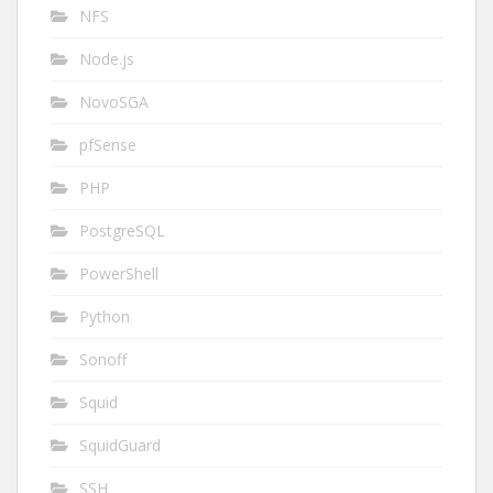
NFS
Node.js
NovoSGA
pfSense
PHP
PostgreSQL
PowerShell
Python
Sonoff
Squid
SquidGuard
SSH