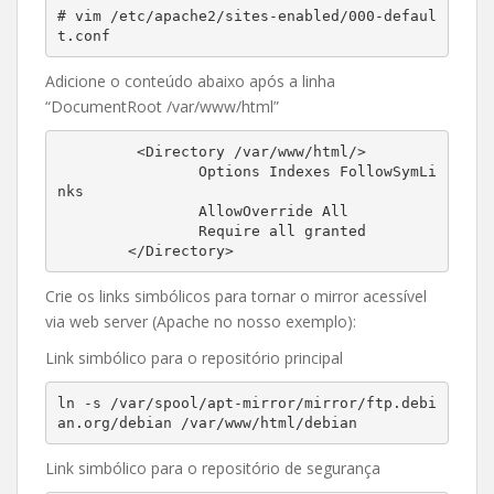
# vim /etc/apache2/sites-enabled/000-defaul
t.conf
Adicione o conteúdo abaixo após a linha
“DocumentRoot /var/www/html”
         <Directory /var/www/html/>

                Options Indexes FollowSymLi
nks

                AllowOverride All

                Require all granted

        </Directory>
Crie os links simbólicos para tornar o mirror acessível
via web server (Apache no nosso exemplo):
Link simbólico para o repositório principal
ln -s /var/spool/apt-mirror/mirror/ftp.debi
an.org/debian /var/www/html/debian
Link simbólico para o repositório de segurança